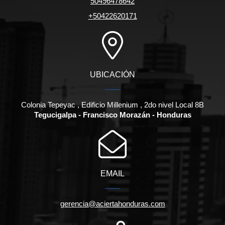
50496478642
+50422620171
UBICACIÓN
Colonia Tepeyac , Edificio Millenium , 2do nivel Local 8B
Tegucigalpa - Francisco Morazán - Honduras
EMAIL
gerencia@aciertahonduras.com