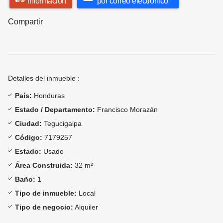
información
por correo electrónico
Compartir
Detalles del inmueble :
País:
Honduras
Estado / Departamento:
Francisco Morazán
Ciudad:
Tegucigalpa
Código:
7179257
Estado:
Usado
Área Construida:
32 m²
Baño:
1
Tipo de inmueble:
Local
Tipo de negocio:
Alquiler