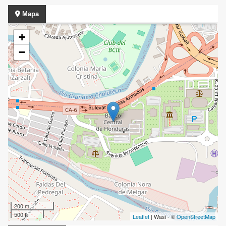
Mapa
+
−
200 m
500 ft
Leaflet
| Wasi - ©
OpenStreetMap