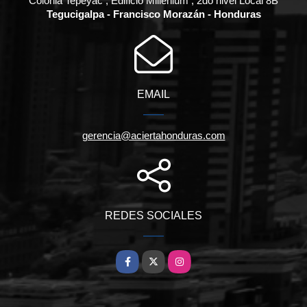
Colonia Tepeyac , Edificio Millenium , 2do nivel Local 8B
Tegucigalpa - Francisco Morazán - Honduras
EMAIL
gerencia@aciertahonduras.com
REDES SOCIALES
Facebook
X
Instagram