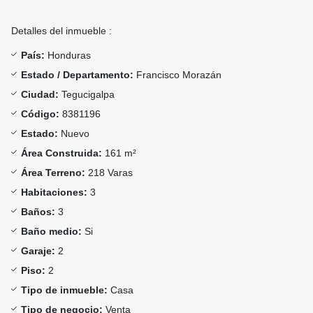
Detalles del inmueble :
País:
Honduras
Estado / Departamento:
Francisco Morazán
Ciudad:
Tegucigalpa
Código:
8381196
Estado:
Nuevo
Área Construida:
161 m²
Área Terreno:
218 Varas
Habitaciones:
3
Baños:
3
Baño medio:
Si
Garaje:
2
Piso:
2
Tipo de inmueble:
Casa
Tipo de negocio:
Venta