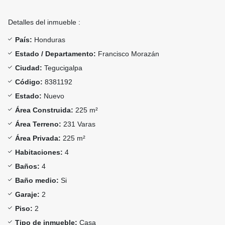
Detalles del inmueble :
País:
Honduras
Estado / Departamento:
Francisco Morazán
Ciudad:
Tegucigalpa
Código:
8381192
Estado:
Nuevo
Área Construida:
225 m²
Área Terreno:
231 Varas
Área Privada:
225 m²
Habitaciones:
4
Baños:
4
Baño medio:
Si
Garaje:
2
Piso:
2
Tipo de inmueble:
Casa