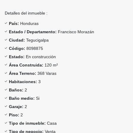
Detalles del inmueble :
País:
Honduras
Estado / Departamento:
Francisco Morazán
Ciudad:
Tegucigalpa
Código:
8098875
Estado:
En construcción
Área Construida:
120 m²
Área Terreno:
368 Varas
Habitaciones:
3
Baños:
2
Baño medio:
Si
Garaje:
2
Piso:
2
Tipo de inmueble:
Casa
Tipo de negocio:
Venta