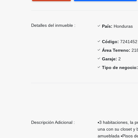
Detalles del inmueble :
País:
Honduras
Código:
7241452
Área Terreno:
218
Garaje:
2
Tipo de negocio:
Descripción Adicional :
▪️3 habitaciones, la 
una con su closet y b
amueblada ▪️Pisos de