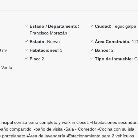
Estado / Departamento:
Ciudad:
Tegucigalpa
Francisco Morazán
Estado:
Nuevo
Área Construida:
120
 m²
Habitaciones:
3
Baños:
2
Piso:
2
Tipo de inmueble:
C
Venta
principal con su baño completo y walk in closet. ▪️Habitaciones secundar
año compartido. ▪️baño de visita ▪️Sala - Comedor ▪️Cocina con su isla
 porcelanato ▪️Área de lavandería ▪️Estacionamiento para 2 vehículos