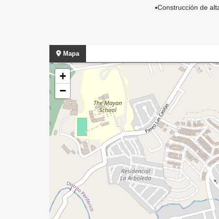
▪️Construcción de alt
Mapa
+
−