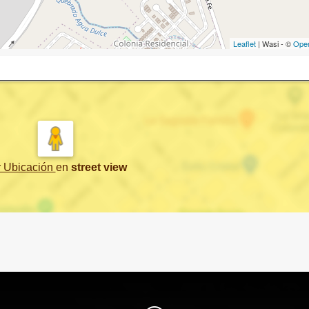
Leaflet
| Wasi - ©
Ope
r Ubicación
en
street view