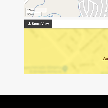
200 m
500 ft
Street View
Ve