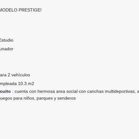
l MODELO PRESTIGE!
Estudio
unador
ara 2 vehículos
Empleada 10.3 m2
rcuito
: cuenta con hermosa area social con canchas multideportivas, 
 juegos para niños, parques y senderos