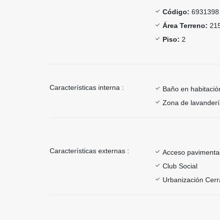
Código:
6931398
Área Terreno:
215
Piso:
2
Características interna :
Baño en habitación
Zona de lavander
Características externas :
Acceso paviment
Club Social
Urbanización Cer