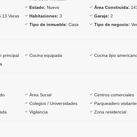
Estado:
Nuevo
Área Construida:
14
.13 Varas
Habitaciones:
3
Garaje:
2
Tipo de inmueble:
Casa
Tipo de negocio:
Ve
 principal
Cocina equipada
Cocina tipo american
ía
ado
Área Social
Centros comerciales
Colegios / Universidades
Parqueadero visitante
rada
Vigilancia
Zona residencial