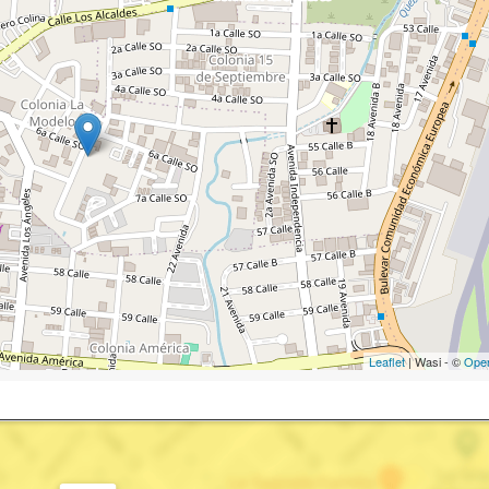
Leaflet
| Wasi - ©
Ope