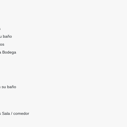
a
su baño
ros
ía Bodega
n su baño
 Sala / comedor