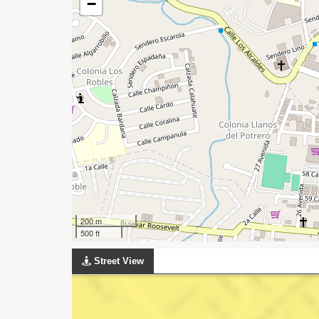
−
200 m
500 ft
Street View