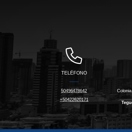
TELÉFONO
50496478642
Colonia
+50422620171
Tegu