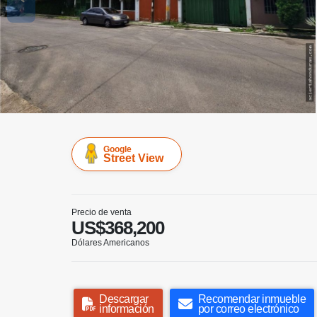
Google
Street View
Precio de venta
US$368,200
Dólares Americanos
Descargar
Recomendar inmueble
información
por correo electrónico