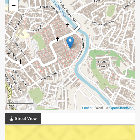
−
200 m
500 ft
Leaflet
| Wasi - ©
OpenStreetMap
Street View