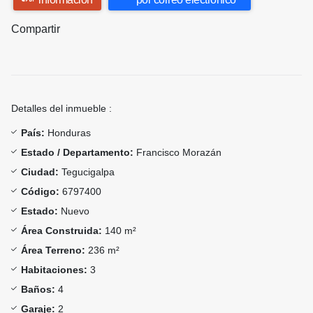
Compartir
Detalles del inmueble :
País:
Honduras
Estado / Departamento:
Francisco Morazán
Ciudad:
Tegucigalpa
Código:
6797400
Estado:
Nuevo
Área Construida:
140 m²
Área Terreno:
236 m²
Habitaciones:
3
Baños:
4
Garaje:
2