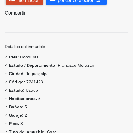
información
por correo electrónico
Compartir
Detalles del inmueble :
País:
Honduras
Estado / Departamento:
Francisco Morazán
Ciudad:
Tegucigalpa
Código:
7241423
Estado:
Usado
Habitaciones:
5
Baños:
5
Garaje:
2
Piso:
3
Tipo de inmueble:
Casa