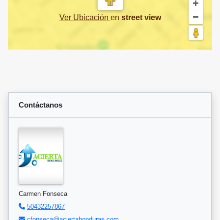
Ver Ubicación
en
street view
Contáctanos
Carmen Fonseca
50432257867
cfonseca@aciertahonduras.com