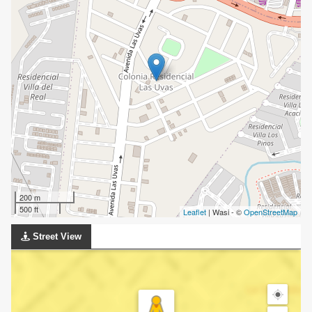
200 m
500 ft
Leaflet
| Wasi - ©
OpenStreetMap
Street View