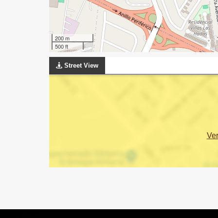
200 m
500 ft
Street View
Ve