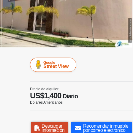
Google
Street View
Precio de alquiler
US$1,400
Diario
Dólares Americanos
Descargar
Recomendar inmueble
información
por correo electrónico