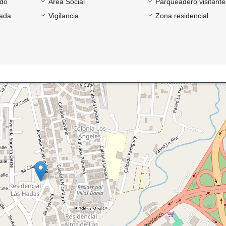
ado
Área Social
Parqueadero visitante
rada
Vigilancia
Zona residencial