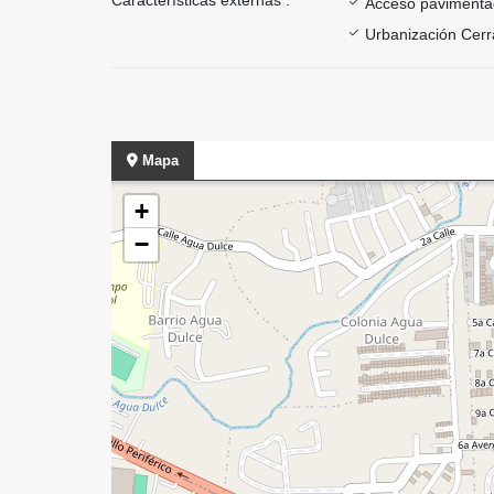
Acceso paviment
Urbanización Cer
Mapa
+
−