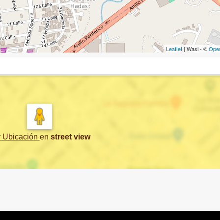
Leaflet
| Wasi - ©
Ope
r Ubicación
en
street view