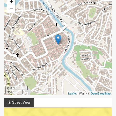
+
−
200 m
500 ft
Leaflet
| Wasi - ©
OpenStreetMap
Street View