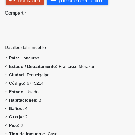
información
por correo electrónico
Compartir
Detalles del inmueble :
País:
Honduras
Estado / Departamento:
Francisco Morazán
Ciudad:
Tegucigalpa
Código:
6745214
Estado:
Usado
Habitaciones:
3
Baños:
4
Garaje:
2
Piso:
2
Tipo de inmueble:
Casa