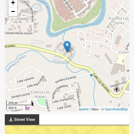
+
−
200 m
500 ft
Leaflet
| Wasi - ©
OpenStreetMap
Street View