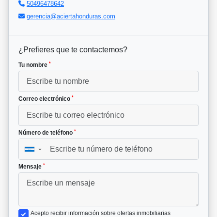
50496478642
gerencia@aciertahonduras.com
¿Prefieres que te contactemos?
*
Tu nombre
*
Correo electrónico
*
Número de teléfono
▼
*
Mensaje
Acepto recibir información sobre ofertas inmobiliarias