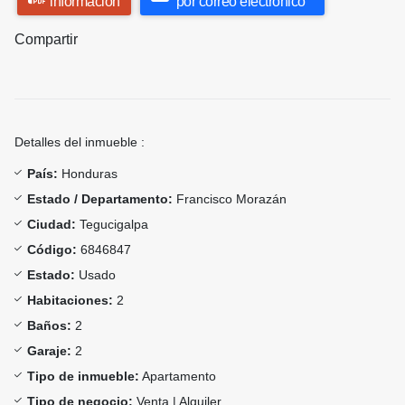
información
por correo electrónico
Compartir
Detalles del inmueble :
País:
Honduras
Estado / Departamento:
Francisco Morazán
Ciudad:
Tegucigalpa
Código:
6846847
Estado:
Usado
Habitaciones:
2
Baños:
2
Garaje:
2
Tipo de inmueble:
Apartamento
Tipo de negocio:
Venta | Alquiler