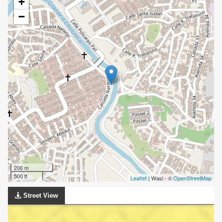
+
−
200 m
500 ft
Leaflet
| Wasi - ©
OpenStreetMap
Street View