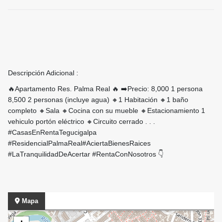
Descripción Adicional :
🔥Apartamento Res. Palma Real 🔥 ➡️Precio: 8,000 1 persona
8,500 2 personas (incluye agua) 🔸️1 Habitación 🔸️1 baño
completo 🔸️️Sala 🔸️️Cocina con su mueble 🔸️Estacionamiento 1
vehiculo portón eléctrico 🔸️Circuito cerrado . . .
#CasasEnRentaTegucigalpa
#ResidencialPalmaReal#AciertaBienesRaices
#LaTranquilidadDeAcertar #RentaConNosotros 👇
Mapa